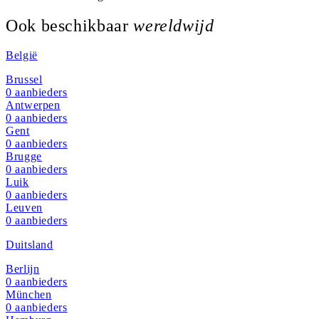
Ook beschikbaar
wereldwijd
België
Brussel
0
aanbieders
Antwerpen
0
aanbieders
Gent
0
aanbieders
Brugge
0
aanbieders
Luik
0
aanbieders
Leuven
0
aanbieders
Duitsland
Berlijn
0
aanbieders
München
0
aanbieders