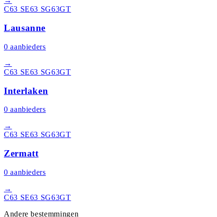
→
C63 S
E63 S
G63
GT
Lausanne
0
aanbieders
→
C63 S
E63 S
G63
GT
Interlaken
0
aanbieders
→
C63 S
E63 S
G63
GT
Zermatt
0
aanbieders
→
C63 S
E63 S
G63
GT
Andere bestemmingen