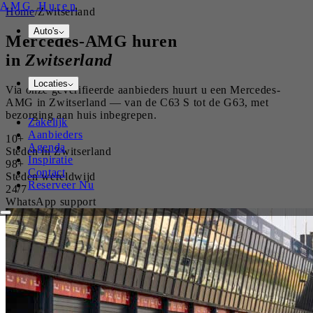
AMG
Huren
Home
/
Zwitserland
Auto's
Mercedes-AMG
huren
in
Zwitserland
Locaties
Via onze geverifieerde aanbieders huurt u een Mercedes-
AMG in Zwitserland — van de C63 S tot de G63, met
bezorging aan huis inbegrepen.
Zakelijk
Aanbieders
10+
Agenda
Steden in Zwitserland
Inspiratie
98+
Contact
Steden wereldwijd
Reserveer Nu
24/7
WhatsApp support