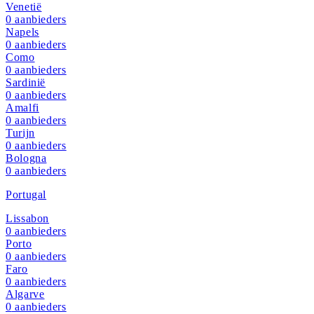
Venetië
0
aanbieders
Napels
0
aanbieders
Como
0
aanbieders
Sardinië
0
aanbieders
Amalfi
0
aanbieders
Turijn
0
aanbieders
Bologna
0
aanbieders
Portugal
Lissabon
0
aanbieders
Porto
0
aanbieders
Faro
0
aanbieders
Algarve
0
aanbieders