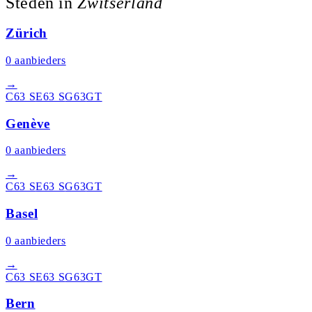
Steden in
Zwitserland
Zürich
0
aanbieders
→
C63 S
E63 S
G63
GT
Genève
0
aanbieders
→
C63 S
E63 S
G63
GT
Basel
0
aanbieders
→
C63 S
E63 S
G63
GT
Bern