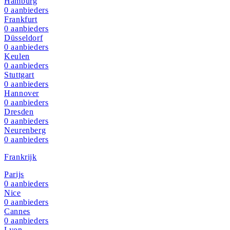
Hamburg
0
aanbieders
Frankfurt
0
aanbieders
Düsseldorf
0
aanbieders
Keulen
0
aanbieders
Stuttgart
0
aanbieders
Hannover
0
aanbieders
Dresden
0
aanbieders
Neurenberg
0
aanbieders
Frankrijk
Parijs
0
aanbieders
Nice
0
aanbieders
Cannes
0
aanbieders
Lyon