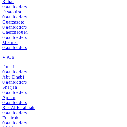
Rabat
0
aanbieders
Essaouira
0
aanbieders
Ouarzazate
0
aanbieders
Chefchaouen
0
aanbieders
Meknes
0
aanbieders
V.A.E.
Dubai
0
aanbieders
Abu Dhabi
0
aanbieders
Sharjah
0
aanbieders
Ajman
0
aanbieders
Ras Al Khaimah
0
aanbieders
Fujairah
0
aanbieders